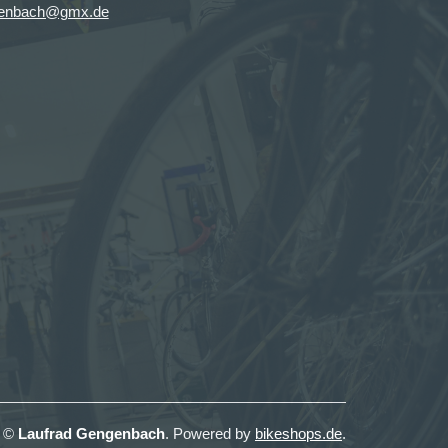
genbach@gmx.de
t ©
Laufrad Gengenbach
. Powered by
bikeshops.de
.