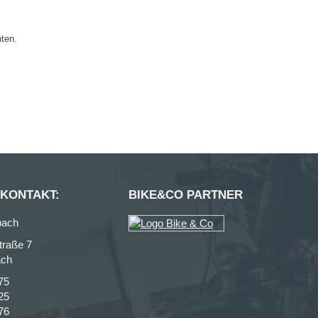
nten.
 KONTAKT:
BIKE&CO PARTNER
bach
traße 7
ach
75
25
76