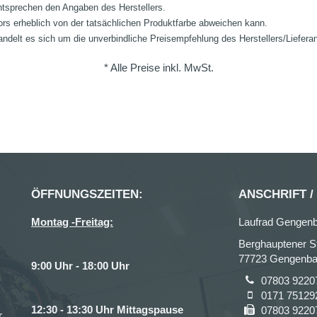
ntsprechen den Angaben des Herstellers.
ors erheblich von der tatsächlichen Produktfarbe abweichen kann.
ndelt es sich um die unverbindliche Preisempfehlung des Herstellers/Liefera
* Alle Preise inkl. MwSt.
ÖFFNUNGSZEITEN:
ANSCHRIFT /
Montag -Freitag:
Laufrad Gengen
Berghauptener S
77723 Gengenb
9:00 Uhr - 18:00 Uhr
07803 9220
0171 75129
12:30 - 13:30 Uhr Mittagspause
07803 9220
r