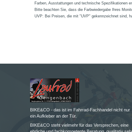
Farben, Ausstattungen und technische Spezifikationen e
Bitte beachten Sie, dass die Farbwiedergabe Ihres Monit
UVP: Bei Preisen, die mit "UVP" gekennzeichnet sind, ha
BIKE&CO - das ist im Fahrrad-Fachhandel nicht nur
ein Aufkleber an der Tür.
BIKE&CO steht vielmehr für das Versprechen, eine
ehrliche und fachkompetente Beratung, qualitativ seh