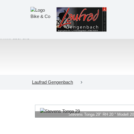
Laufrad Gengenbach
Stevens Tonga 29" RH 20 " Modell 2