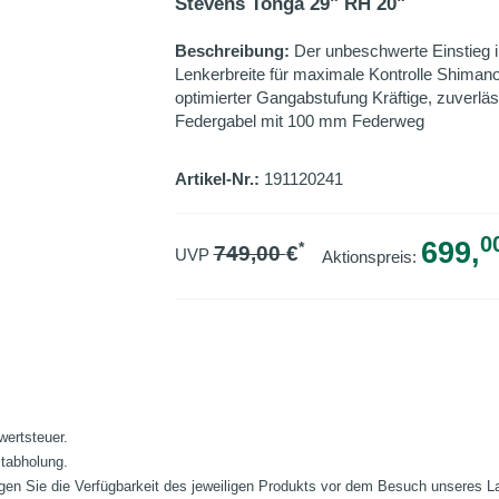
Stevens Tonga 29" RH 20"
Beschreibung:
Der unbeschwerte Einstieg
Lenkerbreite für maximale Kontrolle Shima
optimierter Gangabstufung Kräftige, zuverl
Federgabel mit 100 mm Federweg
Artikel-Nr.:
191120241
0
699,
*
749,00
€
UVP
Aktionspreis:
wertsteuer.
stabholung.
fragen Sie die Verfügbarkeit des jeweiligen Produkts vor dem Besuch unseres 