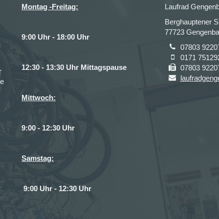
Montag -Freitag:
Laufrad Gengen
Berghauptener S
77723 Gengenb
9:00 Uhr - 18:00 Uhr
07803 9220
0171 75129
12:30 - 13:30 Uhr Mittagspause
07803 9220
r
laufradgen
ce
Mittwoch:
9:00 - 12:30 Uhr
Samstag:
9:00 Uhr - 12:30 Uhr