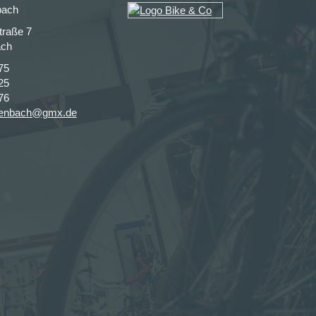
bach
traße 7
ach
75
25
76
genbach@gmx.de