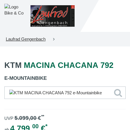
Laufrad Gengenbach
KTM
MACINA CHACANA 792
E-MOUNTAINBIKE
**
5.099,00
€
UVP
00
*
4.799,
€
ab