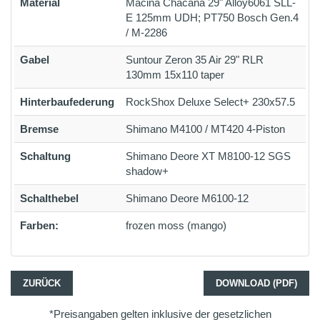
Material
Macina Chacana 29" Alloy6061 SLL-
E 125mm UDH; PT750 Bosch Gen.4
/ M-2286
Gabel
Suntour Zeron 35 Air 29" RLR
130mm 15x110 taper
Hinterbaufederung
RockShox Deluxe Select+ 230x57.5
Bremse
Shimano M4100 / MT420 4-Piston
Schaltung
Shimano Deore XT M8100-12 SGS
shadow+
Schalthebel
Shimano Deore M6100-12
Farben:
frozen moss (mango)
ZURÜCK
DOWNLOAD (PDF)
*Preisangaben gelten inklusive der gesetzlichen