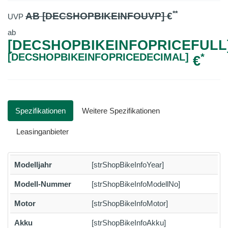
**
AB [DECSHOPBIKEINFOUVP]
€
UVP
ab
[DECSHOPBIKEINFOPRICEFULL]
[DECSHOPBIKEINFOPRICEDECIMAL]
*
€
Spezifikationen
Weitere Spezifikationen
Leasinganbieter
Modelljahr
[strShopBikeInfoYear]
Modell-Nummer
[strShopBikeInfoModellNo]
Motor
[strShopBikeInfoMotor]
Akku
[strShopBikeInfoAkku]