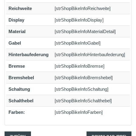
Reichweite
[strShopBikeInfoReichweite]
Display
[strShopBikeInfoDisplay]
Material
[strShopBikeInfoMaterialDetail]
Gabel
[strShopBikeInfoGabel]
Hinterbaufederung
[strShopBikeInfoHinterbaufederung]
Bremse
[strShopBikeInfoBremse]
Bremshebel
[strShopBikeInfoBremshebel]
Schaltung
[strShopBikeInfoSchaltung]
Schalthebel
[strShopBikeInfoSchalthebel]
Farben:
[strShopBikeInfoFarben]